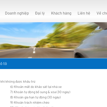
Doanh nghiệp
Đại lý
Khách hàng
Liên hệ
Về ch
ô tô
 khi không được khấu trừ
6) Khoản mất do khảo sát tại nhà xe
7) Khoản tự động bổ sung & xóa (30 ngày)
8) Khoản gia hạn tự động (30 ngày)
9) Khoản trách nhiệm chéo