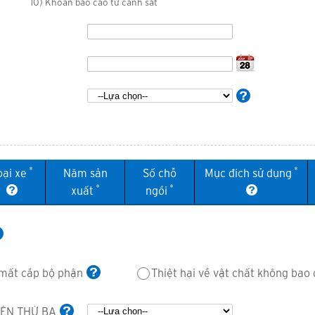
10) Khoản báo cáo từ cảnh sát
*
*
oại xe
Năm sản
Số chỗ
Mục đích sử dụng
*
*
xuất
ngồi
 mất cắp bộ phận
Thiệt hại về vật chất không ba
BÊN THỨ BA