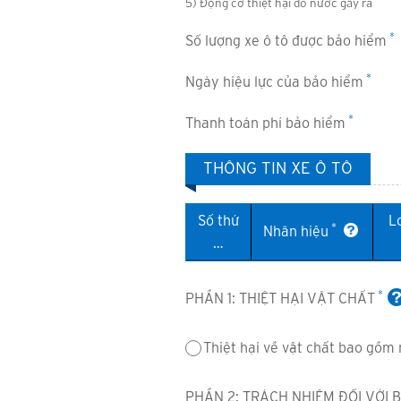
5) Động cơ thiệt hại do nước gây ra
*
Số lượng xe ô tô được bảo hiểm
*
Ngày hiệu lực của bảo hiểm
*
Thanh toán phí bảo hiểm
THÔNG TIN XE Ô TÔ
Số thứ
L
*
Nhãn hiệu
…
*
PHẦN 1: THIỆT HẠI VẬT CHẤT
Thiệt hại về vật chất bao gồm
PHẦN 2: TRÁCH NHIỆM ĐỐI VỚI 