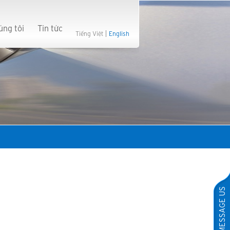
úng tôi
Tin tức
Tiếng Việt
English
MESSAGE US