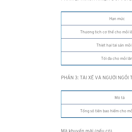
Hạn mức
Thương tích cơ thể cho mỗi l
Thiệt hại tài sản mỗi
Tối đa cho mỗi lầ
PHẦN 3: TÀI XẾ VÀ NGƯỜI NGỒI 
Mô tả
Tổng số tiền bao hiểm cho mỗ
Mã khuyến mãi (nếu có)